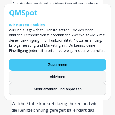
Wie du das nachvollziehbar festhältst, zeigen
wir dir im Beitrag, wie du deinen
QMSpot
Reinigungsplan in der Gastronomie sauber
aufsetzt
.
Wir nutzen Cookies
Wir und ausgewählte Dienste setzen Cookies oder
Dokumentation und Kennzeichnung
ähnliche Technologien für technische Zwecke sowie – mit
deiner Einwilligung – für Funktionalität, Nutzererfahrung,
Die EU-Lebensmittelinformationsverordnung
Erfolgsmessung und Marketing ein. Du kannst deine
verlangt, dass die 14 Hauptallergene
Einwilligung jederzeit erteilen, verweigern oder widerrufen.
gekennzeichnet werden. Was viele
unterschätzen: Auch unbeabsichtigte Einträge,
Zustimmen
etwa über Staub, gehören in deine interne
Risikobetrachtung. Ein freiwilliger
Ablehnen
Spurenhinweis ist eine Möglichkeit, ersetzt
aber kein sauberes Allergenmanagement im
Mehr erfahren und anpassen
Lebensmittelmarkt.
Welche Stoffe konkret dazugehören und wie
die Kennzeichnung geregelt ist, erklärt das