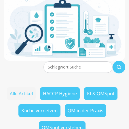
Alle Artikel
HACCP Hygiene
KI & QMSpot
Küche vernetzen
QM in der Praxis
QMSpot verstehen