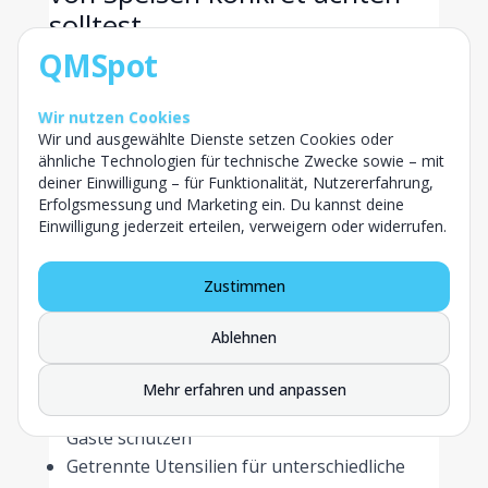
solltest
Im Tagesgeschäft helfen ein paar klare
QMSpot
Routinen mehr als jede lange Liste. Diese
Punkte machen bei der Hygiene bei der
Wir nutzen Cookies
Speisenausgabe den größten Unterschied:
Wir und ausgewählte Dienste setzen Cookies oder
ähnliche Technologien für technische Zwecke sowie – mit
Warmhaltegeräte vorheizen, bevor die erste
deiner Einwilligung – für Funktionalität, Nutzererfahrung,
Erfolgsmessung und Marketing ein. Du kannst deine
Speise hineinkommt
Einwilligung jederzeit erteilen, verweigern oder widerrufen.
Kern- und Ausgabetemperaturen regelmäßig
messen und notieren
Zustimmen
Standzeiten kurz halten und lieber öfter
kleine Mengen nachlegen
Ablehnen
Behälter nicht überfüllen, damit die Wärme
gleichmäßig verteilt bleibt
Mehr erfahren und anpassen
Speisen abdecken und vor dem Zugriff durch
Gäste schützen
Getrennte Utensilien für unterschiedliche