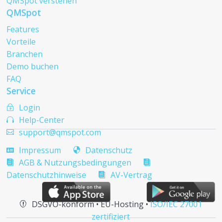
QMSpot verstehen
QMSpot
Features
Vorteile
Branchen
Demo buchen
FAQ
Service
Login
~
Help-Center

support@qmspot.com

Impressum
Datenschutz


AGB & Nutzungsbedingungen


Datenschutzhinweise
AV-Vertrag

DSGVO-konform • EU-Hosting •
ISO/IEC 27001

zertifiziert