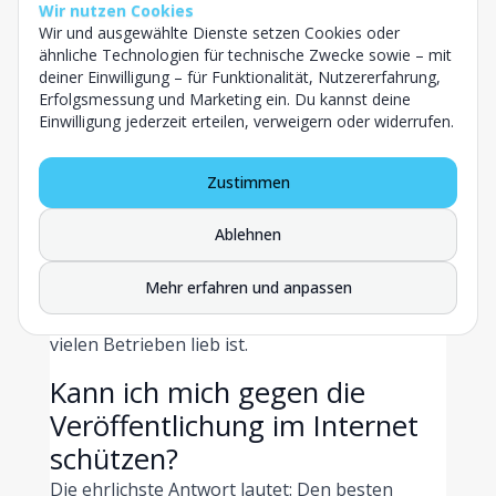
Wir nutzen Cookies
Lebensmittelsicherheit
in seinen FAQ.
Wir und ausgewählte Dienste setzen Cookies oder
ähnliche Technologien für technische Zwecke sowie – mit
Wie lange bleibt so ein Eintrag online?
deiner Einwilligung – für Funktionalität, Nutzererfahrung,
Hier lohnt der genaue Blick, denn die beiden
Erfolgsmessung und Marketing ein. Du kannst deine
Einwilligung jederzeit erteilen, verweigern oder widerrufen.
Wege unterscheiden sich deutlich. Bei der
aktiven behördlichen Veröffentlichung ist die
Information nach dem LFGB in der Regel nach
Zustimmen
sechs Monaten wieder zu entfernen. Bei
Einträgen, die Privatpersonen selbst auf
Ablehnen
Plattformen hochladen, gibt es keine solche
Mehr erfahren und anpassen
gesetzliche Löschfrist. Genau deshalb bleiben
Topf-Secret-Einträge oft länger sichtbar, als
vielen Betrieben lieb ist.
Kann ich mich gegen die
Veröffentlichung im Internet
schützen?
Die ehrlichste Antwort lautet: Den besten