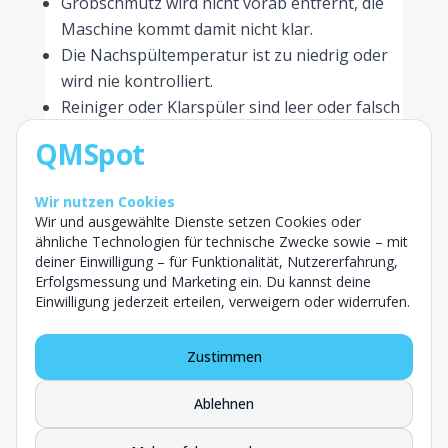
Grobschmutz wird nicht vorab entfernt, die
Maschine kommt damit nicht klar.
Die Nachspültemperatur ist zu niedrig oder
wird nie kontrolliert.
Reiniger oder Klarspüler sind leer oder falsch
dosiert.
QMSpot
Filter und Düsen sind verstopft oder verkalkt.
Reiner und unreiner Bereich vermischen sich,
Wir nutzen Cookies
Kreuzkontamination droht.
Wir und ausgewählte Dienste setzen Cookies oder
Wartung und Prüfungen werden
ähnliche Technologien für technische Zwecke sowie – mit
deiner Einwilligung – für Funktionalität, Nutzererfahrung,
aufgeschoben, Ergebnisse nicht
Erfolgsmessung und Marketing ein. Du kannst deine
dokumentiert.
Einwilligung jederzeit erteilen, verweigern oder widerrufen.
Gutes gewerbliches Geschirrspülen steht und
Zustimmen
fällt mit klaren Abläufen und einer lückenlosen
Dokumentation. Genau das lässt sich mit
Ablehnen
Checklisten und digitaler
Temperaturüberwachung deutlich