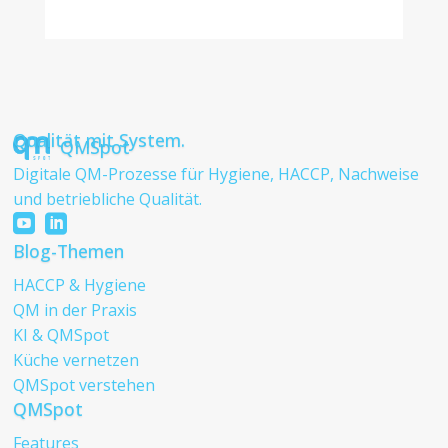
Qualität mit System.
QMSpot
Digitale QM-Prozesse für Hygiene, HACCP, Nachweise
und betriebliche Qualität.


Blog-Themen
HACCP & Hygiene
QM in der Praxis
KI & QMSpot
Küche vernetzen
QMSpot verstehen
QMSpot
Features