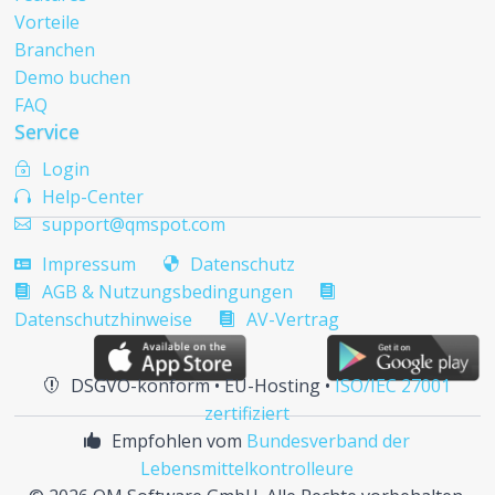
Vorteile
Branchen
Demo buchen
FAQ
Service
Login
~
Help-Center

support@qmspot.com

Impressum
Datenschutz


AGB & Nutzungsbedingungen


Datenschutzhinweise
AV-Vertrag

DSGVO-konform • EU-Hosting •
ISO/IEC 27001

zertifiziert
Empfohlen vom
Bundesverband der

Lebensmittelkontrolleure