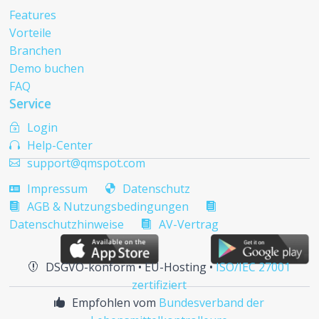
Features
Vorteile
Branchen
Demo buchen
FAQ
Service
Login
~
Help-Center

support@qmspot.com

Impressum
Datenschutz


AGB & Nutzungsbedingungen


Datenschutzhinweise
AV-Vertrag

DSGVO-konform • EU-Hosting •
ISO/IEC 27001

zertifiziert
Empfohlen vom
Bundesverband der
