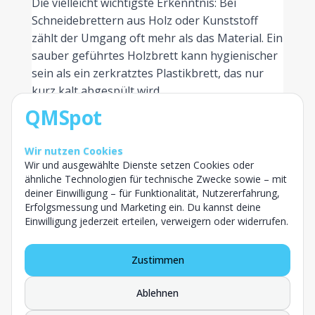
Die vielleicht wichtigste Erkenntnis: Bei
Schneidebrettern aus Holz oder Kunststoff
zählt der Umgang oft mehr als das Material. Ein
sauber geführtes Holzbrett kann hygienischer
sein als ein zerkratztes Plastikbrett, das nur
kurz kalt abgespült wird.
QMSpot
Worauf du bei einem
hygienischen Schneidebrett
Wir nutzen Cookies
achten solltest
Wir und ausgewählte Dienste setzen Cookies oder
ähnliche Technologien für technische Zwecke sowie – mit
Egal, für welches Material du dich entscheidest:
deiner Einwilligung – für Funktionalität, Nutzererfahrung,
Mit ein paar einfachen Routinen holst du das
Erfolgsmessung und Marketing ein. Du kannst deine
Beste an Hygiene heraus und kannst eine
Einwilligung jederzeit erteilen, verweigern oder widerrufen.
Kreuzkontamination vermeiden.
Zustimmen
Getrennte Bretter nutzen:
rohes Fleisch
und Fisch niemals auf demselben Brett wie
Ablehnen
verzehrfertige Lebensmittel wie Salat oder