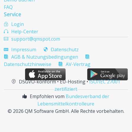
FAQ
Service
Login
~
Help-Center

support@qmspot.com

Impressum
Datenschutz


AGB & Nutzungsbedingungen


Datenschutzhinweise
AV-Vertrag

DSGVO-konform • EU-Hosting •
ISO/IEC 27001

zertifiziert
Empfohlen vom
Bundesverband der

Lebensmittelkontrolleure
©
2026 QM Software GmbH. Alle Rechte vorbehalten.