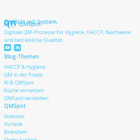
Qualität mit System.
QMSpot
Digitale QM-Prozesse für Hygiene, HACCP, Nachweise
und betriebliche Qualität.


Blog-Themen
HACCP & Hygiene
QM in der Praxis
KI & QMSpot
Küche vernetzen
QMSpot verstehen
QMSpot
Features
Vorteile
Branchen
Demo buchen