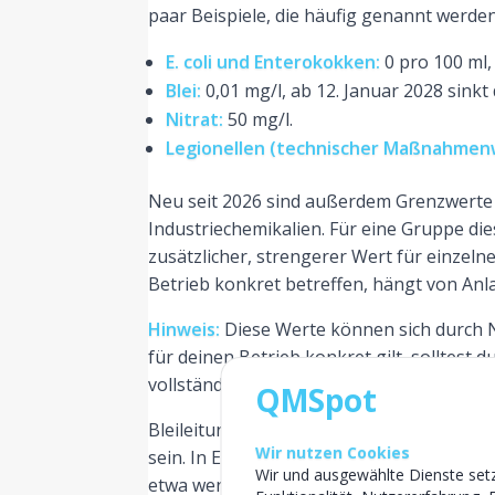
paar Beispiele, die häufig genannt werden
E. coli und Enterokokken:
0 pro 100 ml,
Blei:
0,01 mg/l, ab 12. Januar 2028 sinkt
Nitrat:
50 mg/l.
Legionellen (technischer Maßnahmen
Neu seit 2026 sind außerdem Grenzwerte
Industriechemikalien. Für eine Gruppe di
zusätzlicher, strengerer Wert für einze
Betrieb konkret betreffen, hängt von An
Hinweis:
Diese Werte können sich durch 
für deinen Betrieb konkret gilt, solltest
vollständigen Werte findest du im
amtlich
QMSpot
Bleileitungen müssen seit dem 12. Januar 
Wir nutzen Cookies
sein. In Einzelfällen ist auf Antrag beim
Wir und ausgewählte Dienste setz
etwa wenn ein Fachbetrag bereits beauftr