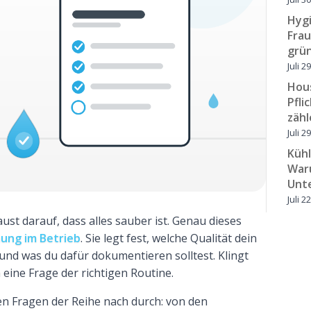
Hyg
Frau
grün
Juli 2
Hou
Pfli
zäh
Juli 2
Küh
Waru
Unt
Juli 2
st darauf, dass alles sauber ist. Genau dieses
ung im Betrieb
. Sie legt fest, welche Qualität dein
und was du dafür dokumentieren solltest. Klingt
m eine Frage der richtigen Routine.
ten Fragen der Reihe nach durch: von den