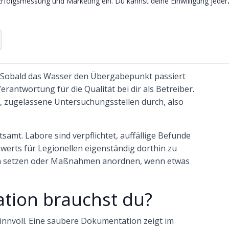
Erfolgsmessung und Marketing ein. Du kannst deine Einwilligung jederz
qualität kontrolliert
. Sobald das Wasser den Übergabepunkt passiert
Verantwortung für die Qualität bei dir als Betreiber.
, zugelassene Untersuchungsstellen durch, also
amt. Labore sind verpflichtet, auffällige Befunde
erts für Legionellen eigenständig dorthin zu
en setzen oder Maßnahmen anordnen, wenn etwas
tion brauchst du?
 sinnvoll. Eine saubere Dokumentation zeigt im