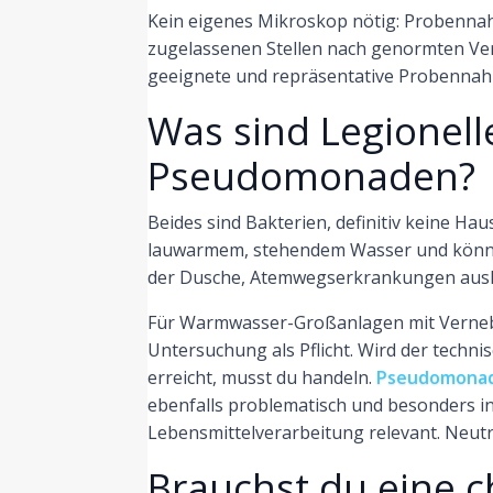
Kein eigenes Mikroskop nötig: Probenn
zugelassenen Stellen nach genormten Ver
geeignete und repräsentative Probennah
Was sind Legionel
Pseudomonaden?
Beides sind Bakterien, definitiv keine Ha
lauwarmem, stehendem Wasser und könne
der Dusche, Atemwegserkrankungen ausl
Für Warmwasser-Großanlagen mit Vernebel
Untersuchung als Pflicht. Wird der tech
erreicht, musst du handeln.
Pseudomona
ebenfalls problematisch und besonders in
Lebensmittelverarbeitung relevant. Neutr
Brauchst du eine 