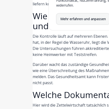
Funktionalität, Nutzererfahrung, 
liefern konnte.
widerrufen.
Wie wird die Wasser
Mehr erfahren und anpassen
und von wem?
Die Kontrolle läuft auf mehreren Ebenen
hat, in der Regel die Wasseruhr, liegt die 
Die Untersuchungen führen akkreditierte
keine Heimwerker mit Teststreifen.
Darüber wacht das zuständige Gesundheits
wie eine Überschreitung des Maßnahmenw
melden. Das Gesundheitsamt kann Frist
nicht passt.
Welche Dokumenta
Hier wird die Zettelwirtschaft tatsächlich