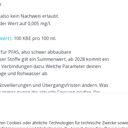
:
 also kein Nachweis erlaubt.
 der Wert auf 0,005 mg/l.
wert):
100 KBE pro 100 ml.
 für PFAS, also schwer abbaubare
eser Stoffe gilt ein Summenwert, ab 2028 kommt ein
lne Verbindungen dazu. Welche Parameter deinen
lage und Rohwasser ab.
Novellierungen und Übergangsfristen ändern. Was
 du immer gegen die aktuelle Fassung prüfen. Die
en Text der Trinkwasserverordnung
.
2026 grundsätzlich ausgetauscht oder stillgelegt
 Gesundheitsamt eine Fristverlängerung möglich,
en Cookies oder ähnliche Technologien für technische Zwecke sowie –
agt ist, aber aus Kapazitätsgründen noch nicht