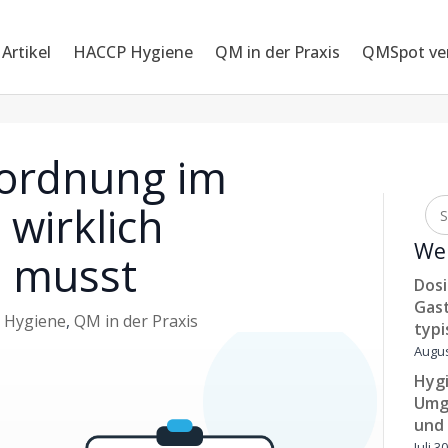
 Artikel
HACCP Hygiene
QM in der Praxis
QMSpot ve
rordnung im
 wirklich
Wei
n musst
Dosi
Gast
 Hygiene
,
QM in der Praxis
typi
Augus
Hygi
Umg
und
Juli 3