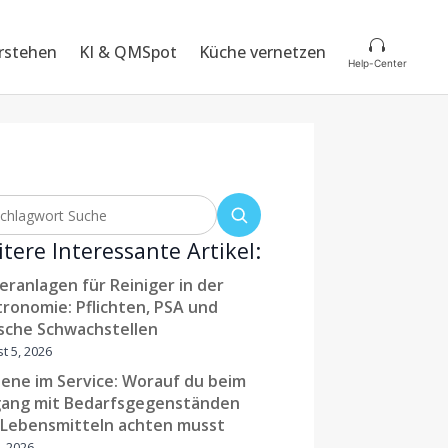

rstehen
KI & QMSpot
Küche vernetzen
Help-Center
tere Interessante Artikel:
eranlagen für Reiniger in der
ronomie: Pflichten, PSA und
sche Schwachstellen
t 5, 2026
ene im Service: Worauf du beim
ang mit Bedarfsgegenständen
 Lebensmitteln achten musst
0, 2026