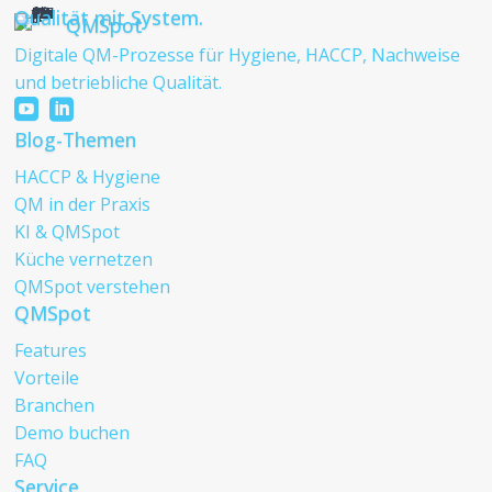
Qualität mit System.
QMSpot
Digitale QM-Prozesse für Hygiene, HACCP, Nachweise
und betriebliche Qualität.


Blog-Themen
HACCP & Hygiene
QM in der Praxis
KI & QMSpot
Küche vernetzen
QMSpot verstehen
QMSpot
Features
Vorteile
Branchen
Demo buchen
FAQ
Service