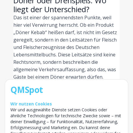
Döner oder Drehspieß: Wo
liegt der Unterschied?
Das ist einer der spannendsten Punkte, weil
hier viel Verwirrung herrscht. Ob ein Produkt
„Döner Kebab“ heißen darf, ist nicht im Gesetz
geregelt, sondern in den Leitsätzen für Fleisch
und Fleischerzeugnisse des Deutschen
Lebensmittelbuchs. Diese Leitsätze sind keine
Rechtsnorm, sondern beschreiben die
allgemeine Verkehrsauffassung, also das, was
Gäste bei einem Döner erwarten dürfen.
QMSpot
Nach dieser Verkehrsauffassung besteht ein
Döner Kebab aus dünnen Fleischscheiben vom
Schaf und/oder Rind, die auf einen Drehspieß
Wir nutzen Cookies
Wir und ausgewählte Dienste setzen Cookies oder
gesteckt werden. Ein mitverarbeiteter
ähnliche Technologien für technische Zwecke sowie – mit
Hackfleischanteil ist zulässig, aber begrenzt.
deiner Einwilligung – für Funktionalität, Nutzererfahrung,
Außer Salz, Gewürzen sowie gegebenenfalls
Erfolgsmessung und Marketing ein. Du kannst deine