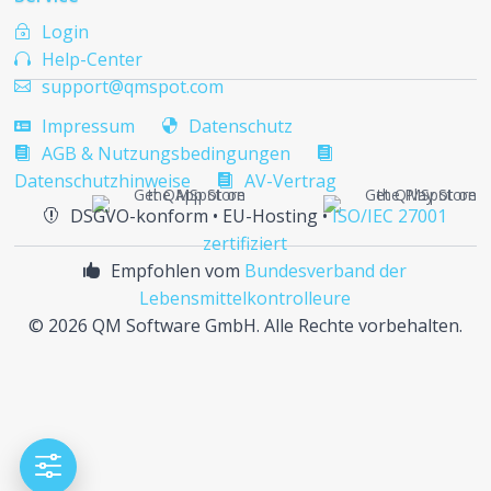
Login
~
Help-Center

support@qmspot.com

Impressum
Datenschutz


AGB & Nutzungsbedingungen


Datenschutzhinweise
AV-Vertrag

DSGVO-konform • EU-Hosting •
ISO/IEC 27001

zertifiziert
Empfohlen vom
Bundesverband der

Lebensmittelkontrolleure
©
2026 QM Software GmbH. Alle Rechte vorbehalten.
f