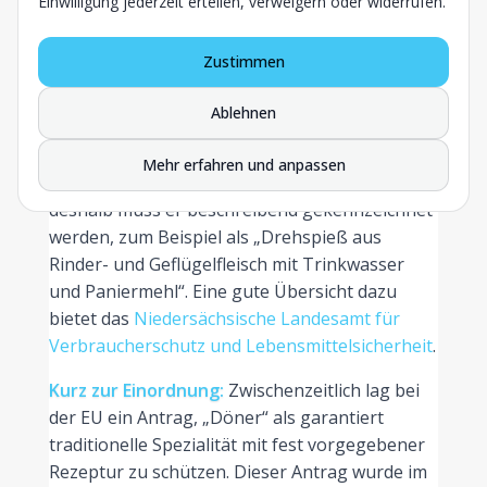
Eiern, Zwiebeln, Öl, Milch und Joghurt enthält
Einwilligung jederzeit erteilen, verweigern oder widerrufen.
ein klassischer Döner keine weiteren Zutaten.
Weichst du davon ab, etwa durch Bindemittel
Zustimmen
oder einen höheren Zerkleinerungsgrad, darf
das Produkt nicht mehr „Döner“ heißen.
Ablehnen
Dann kommt der Begriff „Drehspieß“ ins Spiel.
Mehr erfahren und anpassen
Für ihn gibt es keine feste Verkehrsauffassung,
deshalb muss er beschreibend gekennzeichnet
werden, zum Beispiel als „Drehspieß aus
Rinder- und Geflügelfleisch mit Trinkwasser
und Paniermehl“. Eine gute Übersicht dazu
bietet das
Niedersächsische Landesamt für
Verbraucherschutz und Lebensmittelsicherheit
.
Kurz zur Einordnung:
Zwischenzeitlich lag bei
der EU ein Antrag, „Döner“ als garantiert
traditionelle Spezialität mit fest vorgegebener
Rezeptur zu schützen. Dieser Antrag wurde im