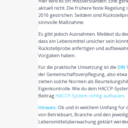
Hier wird es oft missverstanden. Eine gen
aktuell nicht. Die frühere feste Regelun
2016 gestrichen. Seitdem sind Rückstellpro
sinnvolle Maßnahme.
Es gibt jedoch Ausnahmen. Meldest du de
dass ein Lebensmittel unsicher sein kön
Rückstellprobe anfertigen und aufbewah
Vorgaben haben.
Für die praktische Umsetzung ist die
DIN 
der Gemeinschaftsverpflegung, also etwa
ziehen solche Normen als Beurteilungshi
Eigenkontrolle. Wie du dein HACCP-System 
Beitrag
HACCP-System richtig aufbauen
.
Hinweis:
Ob und in welchem Umfang für de
von Betriebsart, Branche und den jeweili
Lebensmittelüberwachung geklärt werde