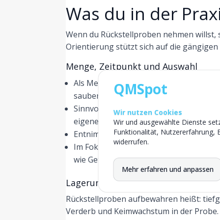
Was du in der Praxi
Wenn du Rückstellproben nehmen willst, s
Orientierung stützt sich auf die gängige
Menge, Zeitpunkt und Auswahl
Als Menge werden je Komponente minde
QMSpot
sauber arbeiten kann.
Sinnvoll sind zwei Proben je Speise. Ei
Wir nutzen Cookies
eigenes Labor.
Wir und ausgewählte Dienste setz
Funktionalität, Nutzererfahrung, 
Entnimm die Probe möglichst kurz vor 
widerrufen.
Im Fokus stehen selbst hergestellte und
wie Getränken oder Portionspackungen 
Mehr erfahren und anpassen
Lagerung und Kennzeichnung
Rückstellproben aufbewahren heißt: tiefg
Verderb und Keimwachstum in der Probe.