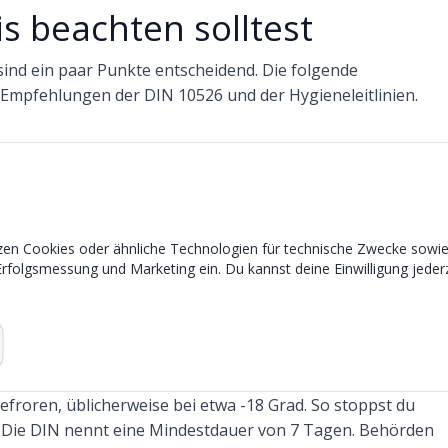
s beachten solltest
ind ein paar Punkte entscheidend. Die folgende
n Empfehlungen der DIN 10526 und der Hygieneleitlinien.
stens 100 g oder 100 ml empfohlen, damit ein Labor
ne geht an die Lebensmittelüberwachung, eine bleibt für ein
en Cookies oder ähnliche Technologien für technische Zwecke sowie –
Erfolgsmessung und Marketing ein. Du kannst deine Einwilligung jederz
der Ausgabe, also am Ende deines Herstellungsprozesses.
 leicht verderbliche Speisen. Von originalverpackter Ware
brauchst du in der Regel keine Proben.
efroren, üblicherweise bei etwa -18 Grad. So stoppst du
 Die DIN nennt eine Mindestdauer von 7 Tagen. Behörden